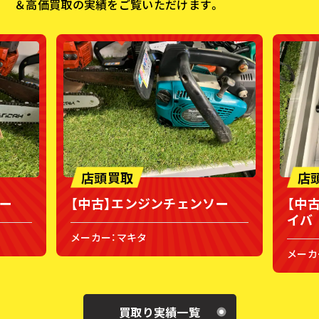
＆高価買取の実績をご覧いただけます。
店頭買取
店
ー
【中古】充電式インパクトドラ
【新
イバ
ドラ
メーカー：ボッシュ
メーカ
買取り実績一覧