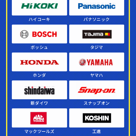
×
ハイコーキ
パナソニック
ボッシュ
タジマ
ホンダ
ヤマハ
新ダイワ
スナップオン
マックツールズ
工進